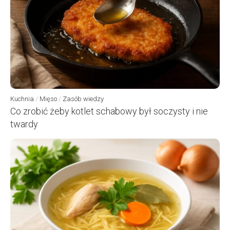
Kuchnia
/
Mięso
/
Zasób wiedzy
Co zrobić żeby kotlet schabowy był soczysty i nie
twardy