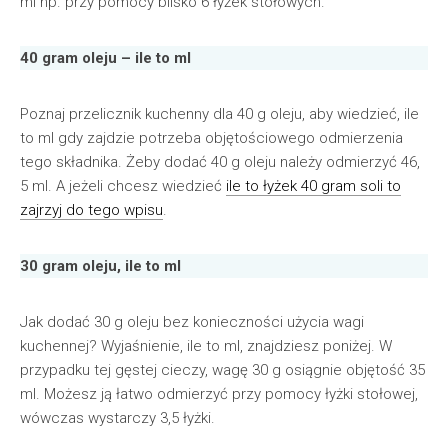
ml np. przy pomocy blisko 6 łyżek stołowych.
40 gram oleju – ile to ml
Poznaj przelicznik kuchenny dla 40 g oleju, aby wiedzieć, ile
to ml gdy zajdzie potrzeba objętościowego odmierzenia
tego składnika. Żeby dodać 40 g oleju należy odmierzyć 46,
5 ml. A jeżeli chcesz wiedzieć
ile to łyżek 40 gram soli to
zajrzyj do tego wpisu
.
30 gram oleju, ile to ml
Jak dodać 30 g oleju bez konieczności użycia wagi
kuchennej? Wyjaśnienie, ile to ml, znajdziesz poniżej. W
przypadku tej gęstej cieczy, wagę 30 g osiągnie objętość 35
ml. Możesz ją łatwo odmierzyć przy pomocy łyżki stołowej,
wówczas wystarczy 3,5 łyżki.