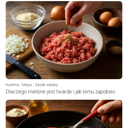
Kuchnia
/
Mięso
/
Zasób wiedzy
Dlaczego mielone jest twarde i jak temu zapobiec