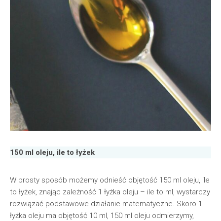
150 ml oleju, ile to łyżek
W prosty sposób możemy odnieść objętość 150 ml oleju, ile
to łyżek, znając zależność 1 łyżka oleju – ile to ml, wystarczy
rozwiązać podstawowe działanie matematyczne. Skoro 1
łyżka oleju ma objętość 10 ml, 150 ml oleju odmierzymy,