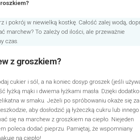
groszkiem?
z i pokrój w niewielką kostkę. Całość zalej wodą, do
ać marchew? To zależy od ilości, ale przeważnie
ny czas.
ew z groszkiem?
j cukier i sól, a na koniec dosyp groszek (jeśli używ
ość łyżką mąki i dwiema łyżkami masła. Dzięki dodatk
likatna w smaku. Jeżeli po spróbowaniu okaże się za
zeszkodzie, aby dosłodzić ją łyżeczką cukru lub innego
ać się na marchew z groszkiem na ciepło. Niejeden
em poleca dodać pieprzu. Pamiętaj, że wspomniany
akuje na ciepło!