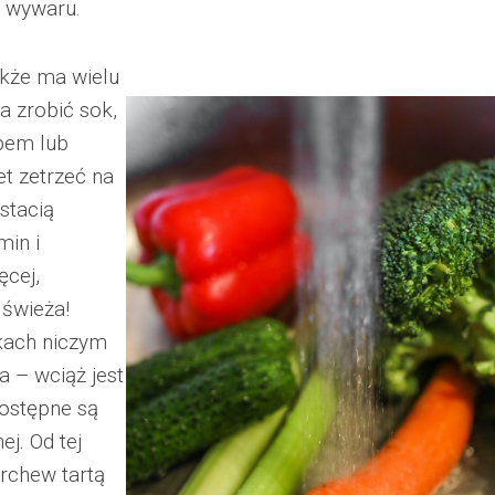
do wywaru.
akże ma wielu
a zrobić sok,
pem lub
 zetrzeć na
stacią
in i
ęcej,
świeża!
kach niczym
la – wciąż jest
dostępne są
j. Od tej
rchew tartą