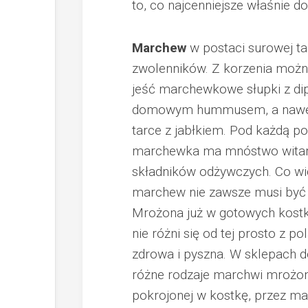
to, co najcenniejsze właśnie 
Marchew
w postaci surowej t
zwolenników. Z korzenia możn
jeść marchewkowe słupki z di
domowym hummusem, a nawet
tarce z jabłkiem. Pod każdą po
marchewka ma mnóstwo witam
składników odżywczych. Co wi
marchew nie zawsze musi być 
Mrożona już w gotowych kost
nie różni się od tej prosto z po
zdrowa i pyszna. W sklepach 
różne rodzaje marchwi mrożone
pokrojonej w kostkę, przez ma