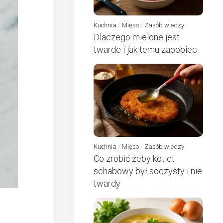
Kuchnia
/
Mięso
/
Zasób wiedzy
Dlaczego mielone jest
twarde i jak temu zapobiec
Kuchnia
/
Mięso
/
Zasób wiedzy
Co zrobić żeby kotlet
schabowy był soczysty i nie
twardy