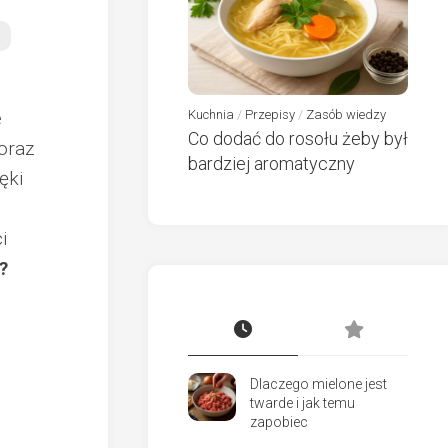
a
e
Kuchnia
/
Przepisy
/
Zasób wiedzy
Co dodać do rosołu żeby był
oraz
bardziej aromatyczny
ęki
i
h?
Dlaczego mielone jest
twarde i jak temu
zapobiec