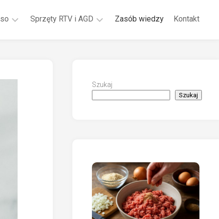
ęso
Sprzęty RTV i AGD
Zasób wiedzy
Kontakt
Jak
Co
długo
się
wędzić
zalicza
kiełbasę
do
Szukaj
środków
Szukaj
Przepis
czystości?
na
golonkę
ej
różne
formy