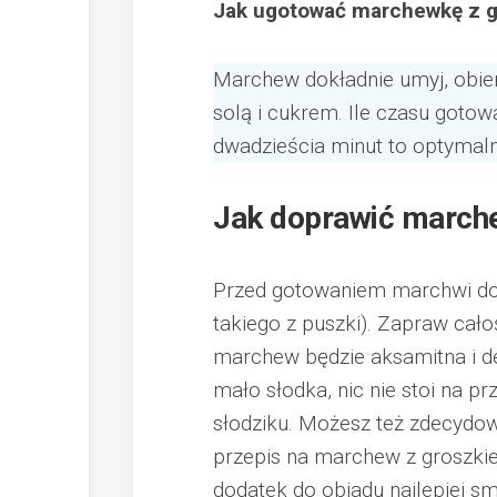
Jak ugotować marchewkę z 
Marchew dokładnie umyj, obier
solą i cukrem. Ile czasu gotow
dwadzieścia minut to optymal
Jak doprawić march
Przed gotowaniem marchwi doda
takiego z puszki). Zapraw cał
marchew będzie aksamitna i de
mało słodka, nic nie stoi na pr
słodziku. Możesz też zdecydow
przepis na marchew z groszki
dodatek do obiadu najlepiej sm