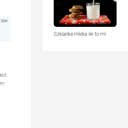
praw
Szklanka mleka ile to ml
asz
om