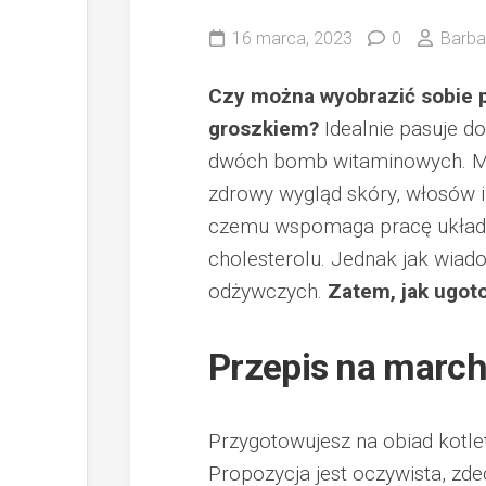
16 marca, 2023
0
Barba
Czy można wyobrazić sobie p
groszkiem?
Idealnie pasuje do
dwóch bomb witaminowych. Ma
zdrowy wygląd skóry, włosów i
czemu wspomaga pracę układu t
cholesterolu. Jednak jak wia
odżywczych.
Zatem, jak ugot
Przepis na marc
Przygotowujesz na obiad kotlet
Propozycja jest oczywista, zd