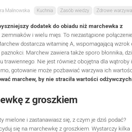
ra Malinowska
Kuchnia
Zasób wiedzy
Zdrowe warzyw
yszniejszy dodatek do obiadu niż marchewka z
 ziemniaków i wielu mięs. To niezastąpione połączeni
rchew dostarcza witaminę A, wspomagającą wzrok 
 paznokci. Marchew zawiera także sporo błonnika, dzi
rawiennego. Nie jest również obojętna dla wątroby i
domo, gotowanie może pozbawiać warzywa ich wartośc
ować marchew, by nie straciła wartości odżywczyc
hewkę z groszkiem
y mielone i zastanawiasz się, z czym je dziś podać?
ecyduj się na marchewkę z groszkiem. Wystarczy kilka