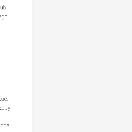
lub
tego
tać.
zupy
odda